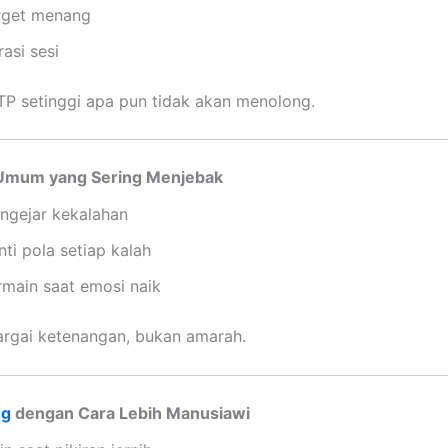
rget menang
asi sesi
RTP setinggi apa pun tidak akan menolong.
Umum yang Sering Menjebak
ngejar kekalahan
ti pola setiap kalah
rmain saat emosi naik
rgai ketenangan, bukan amarah.
ng
dengan Cara Lebih Manusiawi