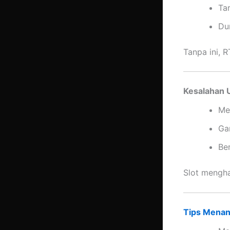
Ta
Dur
Tanpa ini, 
Kesalahan 
Me
Gan
Be
Slot mengha
Tips Mena