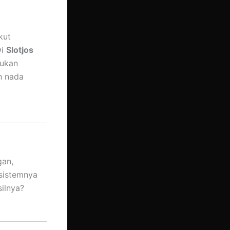
kut
Di
Slotjos
bukan
h nada
gan,
 sistemnya
silnya?