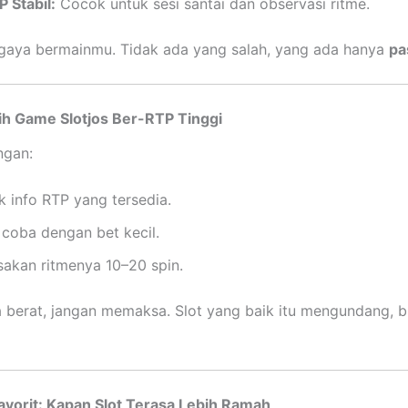
 Stabil:
Cocok untuk sesi santai dan observasi ritme.
i gaya bermainmu. Tidak ada yang salah, yang ada hanya
pa
ih Game Slotjos Ber-RTP Tinggi
ngan:
k info RTP yang tersedia.
 coba dengan bet kecil.
sakan ritmenya 10–20 spin.
a berat, jangan memaksa. Slot yang baik itu mengundang, 
vorit: Kapan Slot Terasa Lebih Ramah