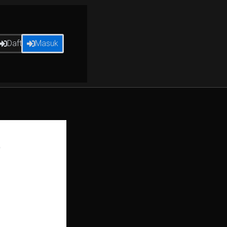
Daftar
Masuk
P