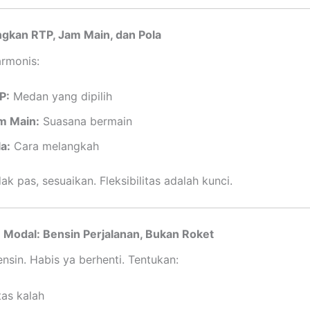
kan RTP, Jam Main, dan Pola
harmonis:
P:
Medan yang dipilih
m Main:
Suasana bermain
a:
Cara melangkah
dak pas, sesuaikan. Fleksibilitas adalah kunci.
Modal: Bensin Perjalanan, Bukan Roket
ensin. Habis ya berhenti. Tentukan:
tas kalah