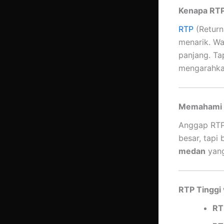
Kenapa RTP
RTP
(Return
menarik. W
panjang. Ta
mengarahka
Memahami 
Anggap RTP 
besar, tapi
medan
yang
RTP Tinggi 
RT