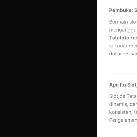
Pembuka: S
Bermain slo
mengangguk.
Tatatoto re
sekadar me
dasar—sisan
Apa Itu Slo
Slotjos Tat
dinamis, da
konsisten, 
Pengalaman