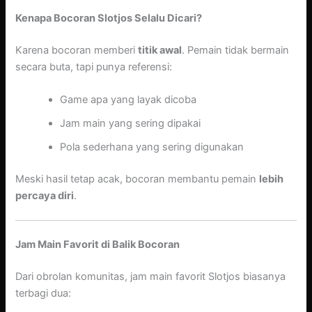
Kenapa Bocoran Slotjos Selalu Dicari?
Karena bocoran memberi
titik awal
. Pemain tidak bermain
secara buta, tapi punya referensi:
Game apa yang layak dicoba
Jam main yang sering dipakai
Pola sederhana yang sering digunakan
Meski hasil tetap acak, bocoran membantu pemain
lebih
percaya diri
.
Jam Main Favorit di Balik Bocoran
Dari obrolan komunitas, jam main favorit Slotjos biasanya
terbagi dua: