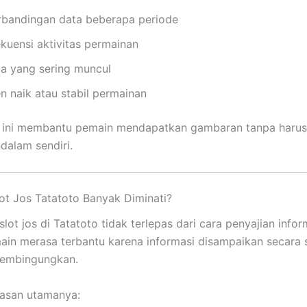
rbandingan data beberapa periode
ekuensi aktivitas permainan
la yang sering muncul
n naik atau stabil permainan
 ini membantu pemain mendapatkan gambaran tanpa haru
dalam sendiri.
t Jos Tatatoto Banyak Diminati?
slot jos di Tatatoto tidak terlepas dari cara penyajian infor
in merasa terbantu karena informasi disampaikan secara
membingungkan.
lasan utamanya: