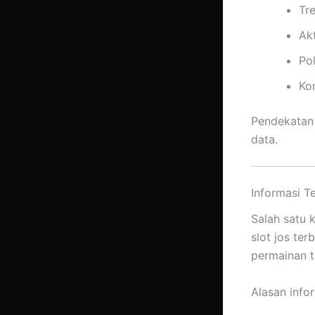
Tr
Ak
Po
Ko
Pendekatan 
data.
Informasi T
Salah satu 
slot jos te
permainan t
Alasan info