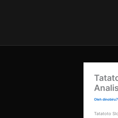
Lewati
ke
konten
Tatato
Anali
Oleh
dinobir
Tatatoto Sl