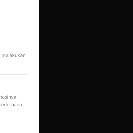
s melakukan
masinya.
 sederhana