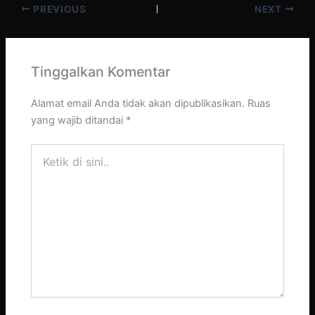
PREVIOUS
NEXT
Tinggalkan Komentar
Alamat email Anda tidak akan dipublikasikan.
Ruas
yang wajib ditandai
*
Ketik
di
sini..