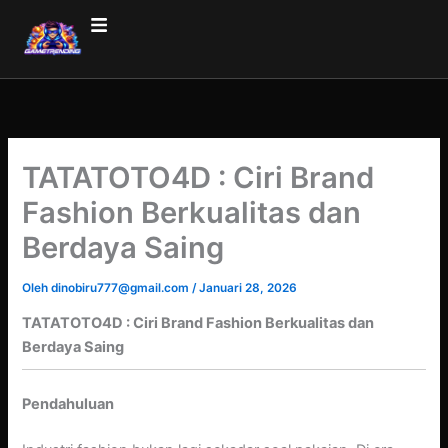
Lewati
ke
konten
TATATOTO4D : Ciri Brand
Fashion Berkualitas dan
Berdaya Saing
Oleh
dinobiru777@gmail.com
/
Januari 28, 2026
TATATOTO4D : Ciri Brand Fashion Berkualitas dan
Berdaya Saing
Pendahuluan