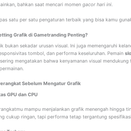
ainkan, bahkan saat mencari momen
gacor hari ini
.
upas satu per satu pengaturan terbaik yang bisa kamu guna
tting Grafik di Gametranding Penting?
fik bukan sekadar urusan visual. Ini juga memengaruhi kela
esponsivitas tombol, dan performa keseluruhan. Pemain
sl
sering mengatakan bahwa kenyamanan visual mendukung 
 permainan.
Perangkat Sebelum Mengatur Grafik
tas GPU dan CPU
rangkatmu mampu menjalankan grafik menengah hingga tin
g cukup ringan, tapi performa tetap tergantung spesifikas