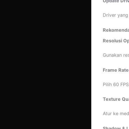
Update Dri
Driver yang
Rekomendasi
Resolusi Op
Gunakan reso
Frame Rate 
Pilih 60 FP
Texture Qua
Atur ke med
Shadow & L