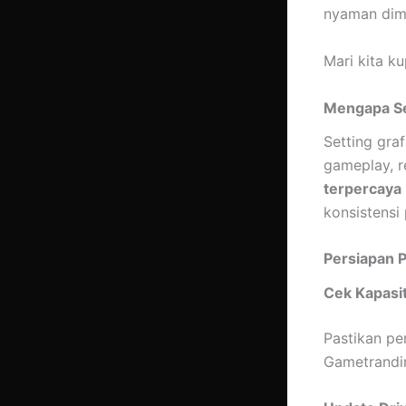
nyaman dim
Mari kita k
Mengapa Se
Setting gra
gameplay, r
terpercaya
konsistensi
Persiapan 
Cek Kapasi
Pastikan pe
Gametrandin