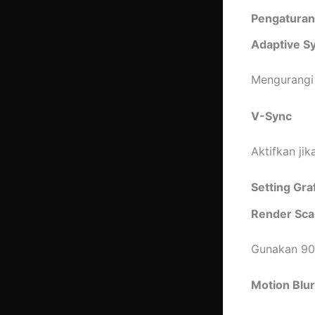
Pengaturan
Adaptive S
Mengurangi 
V-Sync
Aktifkan jik
Setting Gra
Render Sca
Gunakan 90–
Motion Blur