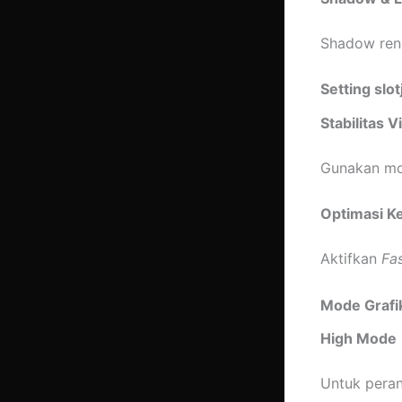
Shadow rend
Setting slo
Stabilitas V
Gunakan m
Optimasi K
Aktifkan
Fa
Mode Grafi
High Mode
Untuk peran