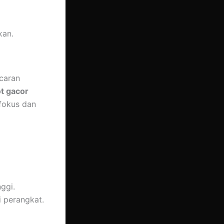
kan.
ncaran
ot gacor
fokus dan
ggi.
i perangkat.