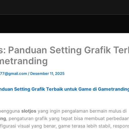
os: Panduan Setting Grafik Ter
metranding
u777@gmail.com
/
Desember 11, 2025
anduan Setting Grafik Terbaik untuk Game di Gametrandin
 pengguna
slotjos
yang ingin pengalaman bermain mulus di
ing
, pengaturan grafik yang tepat bisa membuat perbedaan
gurasi visual yang benar, game terasa lebih stabil, respons