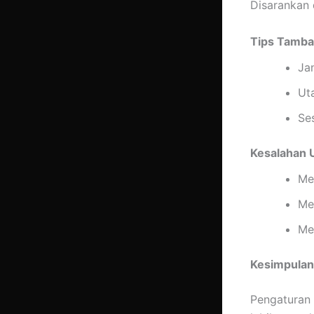
Disarankan 
Tips Tamba
Ja
Ut
Se
Kesalahan 
Me
Me
Me
Kesimpulan
Pengaturan