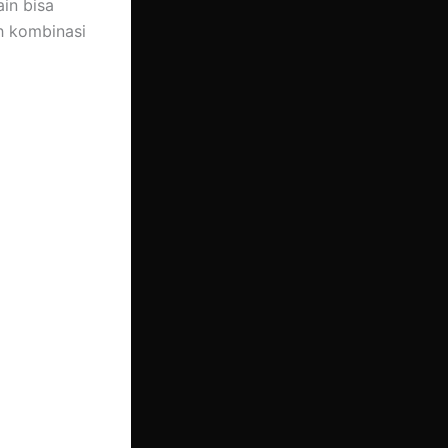
ain bisa
h kombinasi