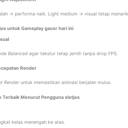
ah → performa naik. Light medium → visual tetap menarik
tjos untuk Gameplay gacor hari ini
isual
ode
Balanced
agar tekstur tetap jernih tanpa drop FPS.
ecepatan Render
st Render
untuk memastikan animasi berjalan mulus.
k Terbaik Menurut Pengguna slotjos
gkat kelas menengah ke atas.