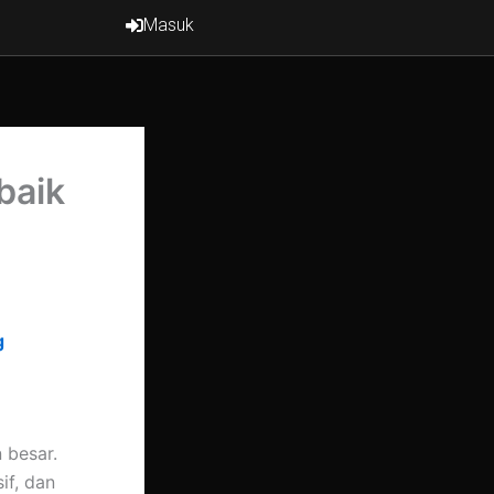
Masuk
baik
g
 besar.
if, dan