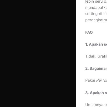
lebih seru 
mendapatkan
setting di 
perangkatm
FAQ
1. Apakah 
Tidak. Gra
2. Bagaiman
Pakai
Perf
3. Apakah 
Umumnya coc