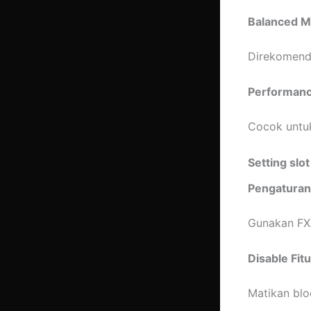
Balanced 
Direkomenda
Performan
Cocok untuk
Setting slo
Pengaturan 
Gunakan FXA
Disable Fit
Matikan blo