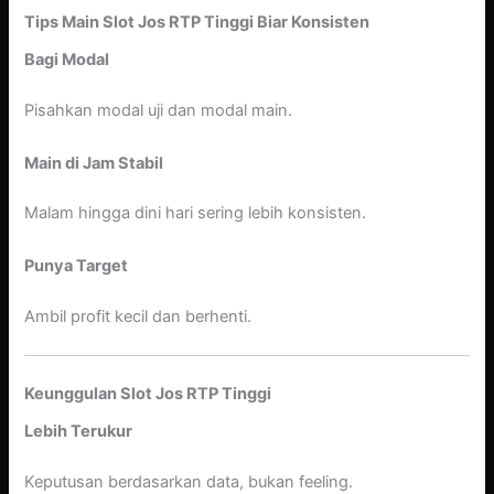
Tips Main Slot Jos RTP Tinggi Biar Konsisten
Bagi Modal
Pisahkan modal uji dan modal main.
Main di Jam Stabil
Malam hingga dini hari sering lebih konsisten.
Punya Target
Ambil profit kecil dan berhenti.
Keunggulan Slot Jos RTP Tinggi
Lebih Terukur
Keputusan berdasarkan data, bukan feeling.