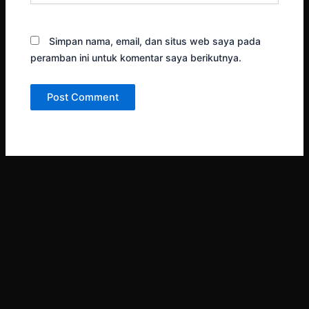
Simpan nama, email, dan situs web saya pada
peramban ini untuk komentar saya berikutnya.