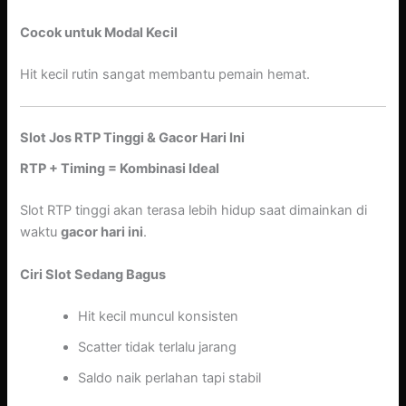
Cocok untuk Modal Kecil
Hit kecil rutin sangat membantu pemain hemat.
Slot Jos RTP Tinggi & Gacor Hari Ini
RTP + Timing = Kombinasi Ideal
Slot RTP tinggi akan terasa lebih hidup saat dimainkan di
waktu
gacor hari ini
.
Ciri Slot Sedang Bagus
Hit kecil muncul konsisten
Scatter tidak terlalu jarang
Saldo naik perlahan tapi stabil