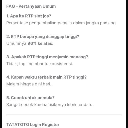
FAQ – Pertanyaan Umum
1. Apa itu RTP slot jos?
Persentase pengembalian pemain dalam jangka panjang.
2. RTP berapa yang dianggap tinggi?
Umumnya
96% ke atas
.
3. Apakah RTP tinggi menjamin menang?
Tidak, tapi membantu konsistensi.
4. Kapan waktu terbaik main RTP tinggi?
Malam hingga dini hari.
5. Cocok untuk pemula?
Sangat cocok karena risikonya lebih rendah.
TATATOTO Login Register