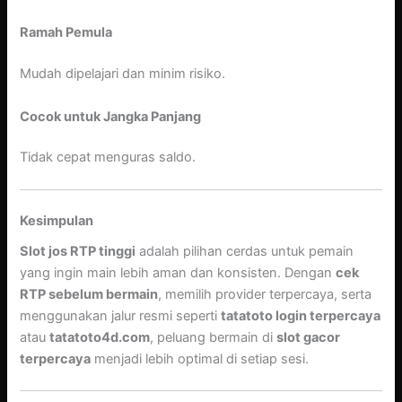
Ramah Pemula
Mudah dipelajari dan minim risiko.
Cocok untuk Jangka Panjang
Tidak cepat menguras saldo.
Kesimpulan
Slot jos RTP tinggi
adalah pilihan cerdas untuk pemain
yang ingin main lebih aman dan konsisten. Dengan
cek
RTP sebelum bermain
, memilih provider terpercaya, serta
menggunakan jalur resmi seperti
tatatoto login terpercaya
atau
tatatoto4d.com
, peluang bermain di
slot gacor
terpercaya
menjadi lebih optimal di setiap sesi.