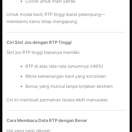
Cocok untuk main santai
Untuk modal kecil, RTP tinggi ibarat pelampung—
membantu kamu tetap mengapung.
Ciri Slot Jos dengan RTP Tinggi
Slot jos RTP tinggi biasanya memiliki:
RTP di atas rata-rata (umumnya ≥96%)
Ritme kemenangan kecil yang konsisten
Bonus yang muncul tanpa lonjakan ekstrem
Ciri ini membuat permainan terasa lebih manusiawi.
Cara Membaca Data RTP dengan Benar
Hal yang perlu diingat: