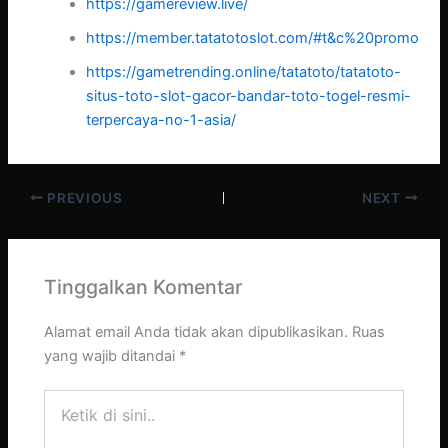
https://gamereview.live/
https://member.tatatotoslot.com/#t&c%20promo
https://gametrending.online/tatatoto/tatatoto-
situs-toto-slot-gacor-bandar-toto-togel-resmi-
terpercaya-no-1-asia/
PREVIOUS
NEXT
Tinggalkan Komentar
Alamat email Anda tidak akan dipublikasikan.
Ruas
yang wajib ditandai
*
Ketik
di
sini..