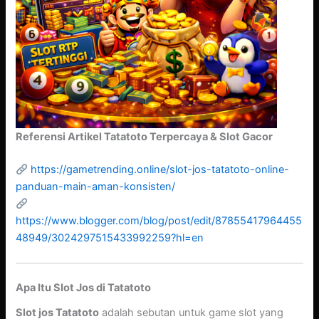
Referensi Artikel Tatatoto Terpercaya & Slot Gacor
https://gametrending.online/slot-jos-tatatoto-online-
panduan-main-aman-konsisten/
https://www.blogger.com/blog/post/edit/87855417964455
48949/3024297515433992259?hl=en
Apa Itu Slot Jos di Tatatoto
Slot jos Tatatoto
adalah sebutan untuk game slot yang