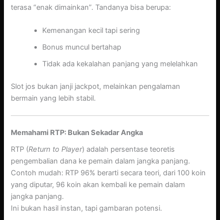
terasa “enak dimainkan”. Tandanya bisa berupa:
Kemenangan kecil tapi sering
Bonus muncul bertahap
Tidak ada kekalahan panjang yang melelahkan
Slot jos bukan janji jackpot, melainkan pengalaman
bermain yang lebih stabil.
Memahami RTP: Bukan Sekadar Angka
RTP (
Return to Player
) adalah persentase teoretis
pengembalian dana ke pemain dalam jangka panjang.
Contoh mudah: RTP 96% berarti secara teori, dari 100 koin
yang diputar, 96 koin akan kembali ke pemain dalam
jangka panjang.
Ini bukan hasil instan, tapi gambaran potensi.