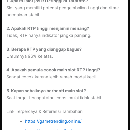
1. Apa itu slot jos RTP tinggi di Tatatoto?
Slot yang memiliki potensi pengembalian tinggi dan ritme
permainan stabil.
2. Apakah RTP tinggi menjamin menang?
Tidak, RTP hanya indikator jangka panjang.
3. Berapa RTP yang dianggap bagus?
Umumnya 96% ke atas.
4. Apakah pemula cocok main slot RTP tinggi?
Sangat cocok karena lebih ramah modal kecil.
5. Kapan sebaiknya berhenti main slot?
Saat target tercapai atau emosi mulai tidak stabil.
Link Terpercaya & Referensi Tambahan
https://gametrending.online/