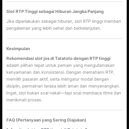
Slot RTP Tinggi sebagai Hiburan Jangka Panjang
Jika diperlakukan sebagai hiburan, slot RTP tinggi memberi
pengalaman yang lebih sehat dan berkelanjutan.
Kesimpulan
Rekomendasi slot jos di Tatatoto dengan RTP tinggi
adalah pilihan tepat untuk pemain yang mengutamakan
kenyamanan dan konsistensi. Dengan memahami RTP,
memilih pasaran aktif, serta mengatur modal dengan
disiplin, permainan terasa lebih aman dan menyenangkan.
Ingat, slot bukan soal nekat—tapi soal membaca ritme dan
menikmati proses.
FAQ (Pertanyaan yang Sering Diajukan)