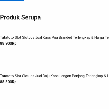
Produk Serupa
Tatatoto Slot SlotJos Jual Kaos Pria Branded Terlengkap & Harga Te
88.900
Rp
Tatatoto Slot SlotJos Jual Baju Kaos Lengan Panjang Terlengkap & 
88.800
Rp