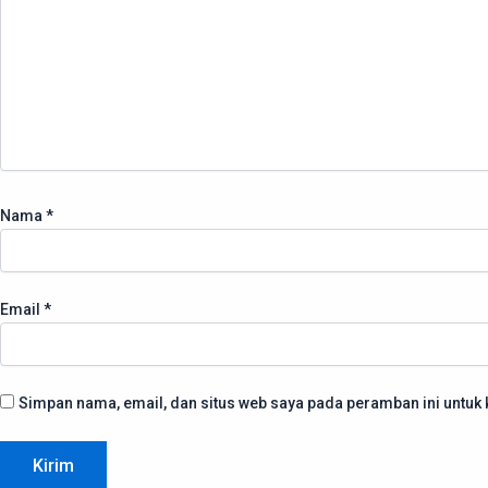
Nama
*
Email
*
Simpan nama, email, dan situs web saya pada peramban ini untuk 