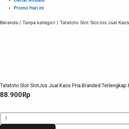
Daftar Affiliate
Promo Hari ini
Beranda
/
Tanpa kategori
/ Tatatoto Slot SlotJos Jual Kao
Tatatoto Slot SlotJos Jual Kaos Pria Branded Terlengkap 
88.900
Rp