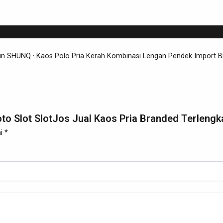
un SHUNQ · Kaos Polo Pria Kerah Kombinasi Lengan Pendek Import 
to Slot SlotJos Jual Kaos Pria Branded Terlengk
ai
*