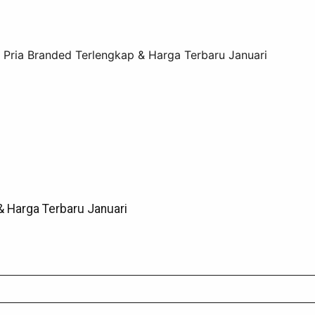
s Pria Branded Terlengkap & Harga Terbaru Januari
& Harga Terbaru Januari