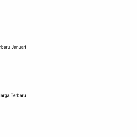
rbaru Januari
Harga Terbaru