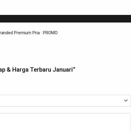
Branded Premium Pria · PROMO
ap & Harga Terbaru Januari”