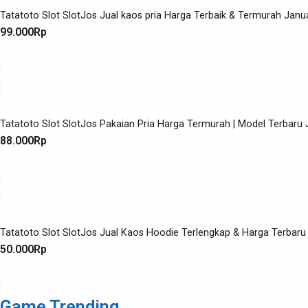
Tatatoto Slot SlotJos Jual kaos pria Harga Terbaik & Termurah Janu
99.000
Rp
Tatatoto Slot SlotJos Pakaian Pria Harga Termurah | Model Terbaru 
88.000
Rp
Tatatoto Slot SlotJos Jual Kaos Hoodie Terlengkap & Harga Terbar
50.000
Rp
Game Trending