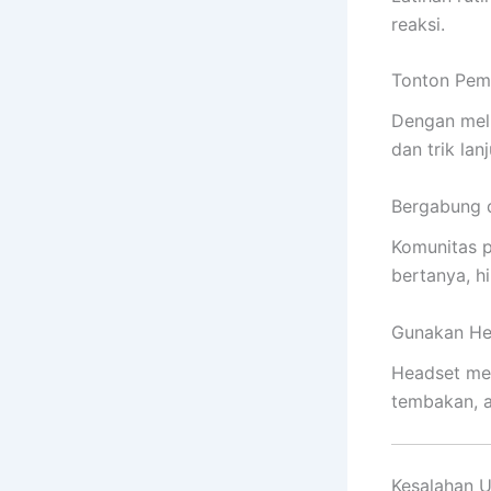
reaksi.
Tonton Pema
Dengan meli
dan trik lanj
Bergabung 
Komunitas p
bertanya, h
Gunakan He
Headset mem
tembakan, a
Kesalahan 