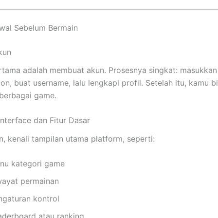
Awal Sebelum Bermain
kun
tama adalah membuat akun. Prosesnya singkat: masukkan 
n, buat username, lalu lengkapi profil. Setelah itu, kamu b
 berbagai game.
terface dan Fitur Dasar
n, kenali tampilan utama platform, seperti:
nu kategori game
wayat permainan
ngaturan kontrol
aderboard atau ranking