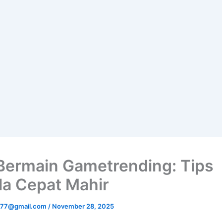
Bermain Gametrending: Tips
a Cepat Mahir
u777@gmail.com
/
November 28, 2025