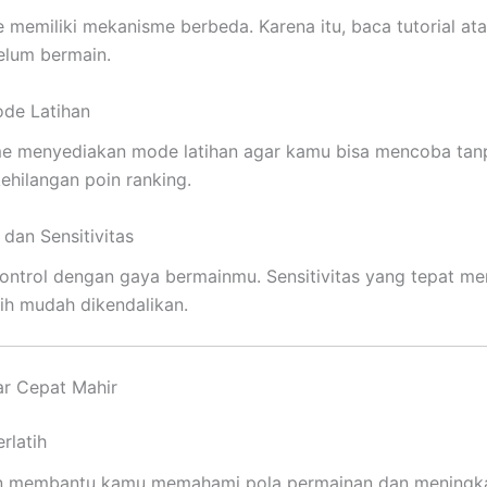
 memiliki mekanisme berbeda. Karena itu, baca tutorial at
elum bermain.
de Latihan
e menyediakan mode latihan agar kamu bisa mencoba tan
kehilangan poin ranking.
 dan Sensitivitas
ontrol dengan gaya bermainmu. Sensitivitas yang tepat m
bih mudah dikendalikan.
ar Cepat Mahir
rlatih
tin membantu kamu memahami pola permainan dan meningk