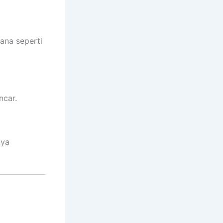
hana seperti
ncar.
nya