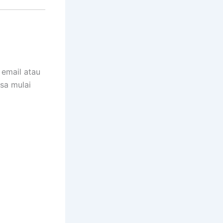
email atau
isa mulai