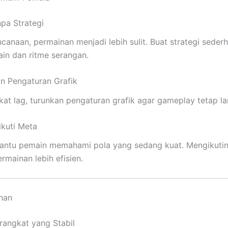
pa Strategi
canaan, permainan menjadi lebih sulit. Buat strategi seder
ain dan ritme serangan.
n Pengaturan Grafik
kat lag, turunkan pengaturan grafik agar gameplay tetap la
kuti Meta
ntu pemain memahami pola yang sedang kuat. Mengikuti
mainan lebih efisien.
han
angkat yang Stabil