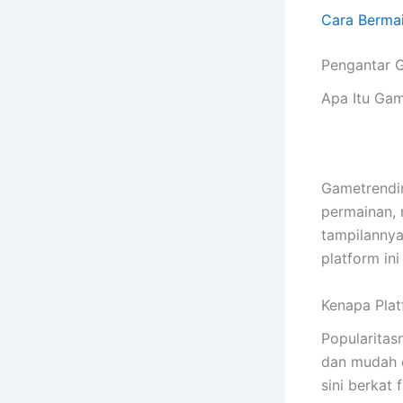
Cara Bermai
Pengantar 
Apa Itu Ga
Gametrendi
permainan, m
tampilannya
platform in
Kenapa Plat
Popularitas
dan mudah d
sini berkat