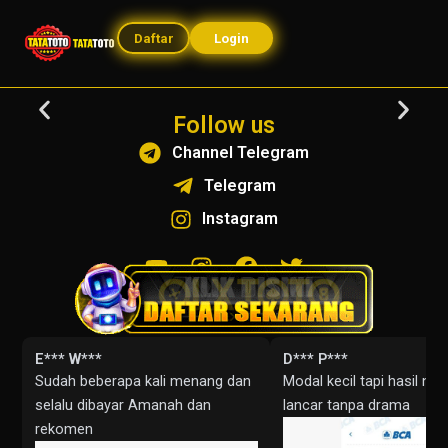
Daftar
Login
Follow us
Channel Telegram
Telegram
Instagram
Y
I
F
T
o
n
a
w
u
s
c
i
Ulasan
t
t
e
t
u
a
b
t
E*** W***
D*** P***
b
g
o
e
Sudah beberapa kali menang dan
Modal kecil tapi hasil ny
e
r
o
r
selalu dibayar Amanah dan
lancar tanpa drama
a
k
rekomen